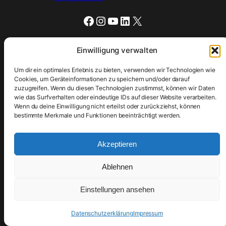
Facebook
Instagram
YouTube
LinkedIn
X
Einwilligung verwalten
Zur
Royal Enfield Hauptseite
Um dir ein optimales Erlebnis zu bieten, verwenden wir Technologien wie
Cookies, um Geräteinformationen zu speichern und/oder darauf
zuzugreifen. Wenn du diesen Technologien zustimmst, können wir Daten
wie das Surfverhalten oder eindeutige IDs auf dieser Website verarbeiten.
Wenn du deine Einwilligung nicht erteilst oder zurückziehst, können
bestimmte Merkmale und Funktionen beeinträchtigt werden.
Akzeptieren
Ablehnen
Einstellungen ansehen
Datenschutzerklärung
Impressum